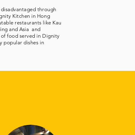
nd disadvantaged through
gnity Kitchen in Hong
table restaurants like Kau
ding and Asia and
 of food served in Dignity
ly popular dishes in