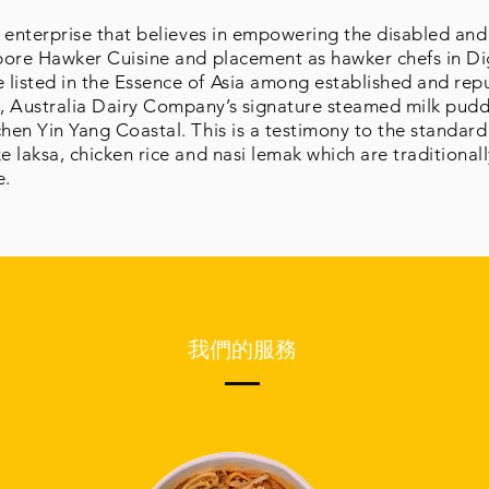
al enterprise that believes in empowering the disabled a
apore Hawker Cuisine and placement as hawker chefs in Di
listed in the Essence of Asia among established and repu
, Australia Dairy Company’s signature steamed milk pud
chen Yin Yang Coastal. This is a testimony to the standard
e laksa, chicken rice and nasi lemak which are traditional
e.
我們的服務