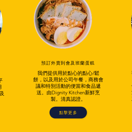
預訂外賣到會及班蘭蛋糕
我們提供用於點心的點心/鬆
餅，以及用於公司午餐，商務會
平
議和特別活動的便當和食品遞
用
送。由Dignity Kitchen新鮮烹
及
製。清真認證。
點擊更多