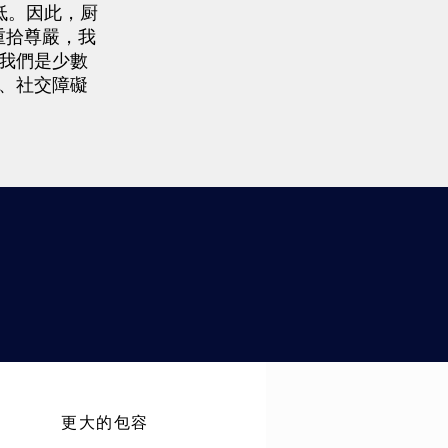
低。因此，厨
重拾尊嚴，我
。我們是少數
礙、社交障礙
更大的包容