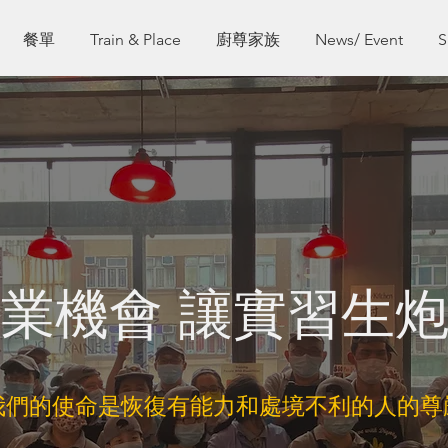
餐單
Train & Place
廚尊家族
News/ Event
S
業機會 讓實習生
我們的使命是恢復有能力和處境不利的人的尊