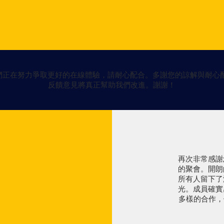
們正在努力爭取更好的在線體驗，請耐心配合。多謝您的諒解與耐心
反饋意見將真正幫助我們改進。謝謝！
再次非常感謝
的聚會。開朗
所有人留下了
光。成員確實
多樣的合作，