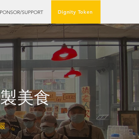
Dignity Token
PONSOR/SUPPORT
炮製美食
嚴