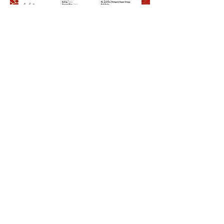
餐廳地址
九龍旺角上海街618號2樓 全層
營業時間: