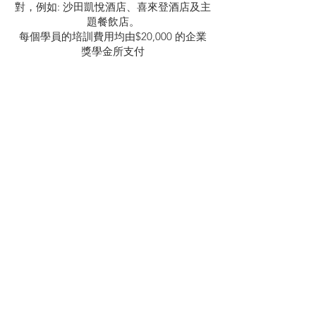
對，例如: 沙田凱悅酒店、喜來登酒店及主
題餐飲店。
每個學員的培訓費用均由$20,000 的企業
獎學金所支付