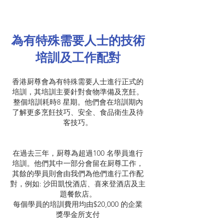
為有特殊需要人士的技術
培訓及工作配對
香港厨尊會為有特殊需要人士進行正式的
培訓，其培訓主要針對食物準備及烹飪。
整個培訓耗時8 星期。他們會在培訓期內
了解更多烹飪技巧、安全、食品衛生及待
客技巧。
在過去三年，厨尊為超過100 名學員進行
培訓。他們其中一部分會留在厨尊工作，
其餘的學員則會由我們為他們進行工作配
對，例如: 沙田凱悅酒店、喜來登酒店及主
題餐飲店。
每個學員的培訓費用均由$20,000 的企業
獎學金所支付