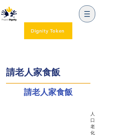
Dignity Token
請老人家食飯
請老人家食飯
人
口
老
化