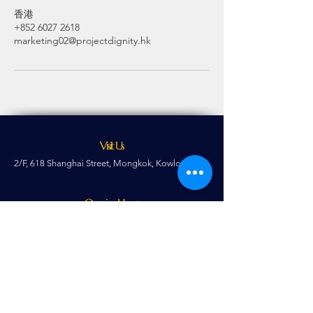
香港
+852 6027 2618
marketing02@projectdignity.hk
Visit Us
2/F, 618 Shanghai Street, Mongkok, Kowloon, HK.
Opening Hours
Monday - Saturday,
Public Holidays & Public
Holiday
Eve
:
11:00am - 8:00pm
(Last order:
7:30pm)
Sunday:
11:00 am - 5:00pm
(Last order:
4:30pm)