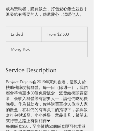
成為贊助者，購買飯盒，打包愛心飯盒並親手
派發給有需要的人，傳遞愛心，溫暖他人。
From
2,500
Ended
E
From $2,500
US
dollars
n
d
Mong Kok
e
d
Service Description
Project Dignity自2019年來到香港，便致力於
扶助殘障弱勢群體。每一日（除週一），我們
都會準備至少50個免費飯盒，派發給街頭露宿
者、低收入群體等有需要人士，請他們吃免費
晚餐。作為贊助者，你將購買至少50位老人家
的飯盒，在我們的有障員工的指導下，參與飯
盒打包與派發。小小善舉，意義非凡，希望未
來行善之路上有你相伴❤
每個飯盒$50，至少贊助50個飯盒即可包場派