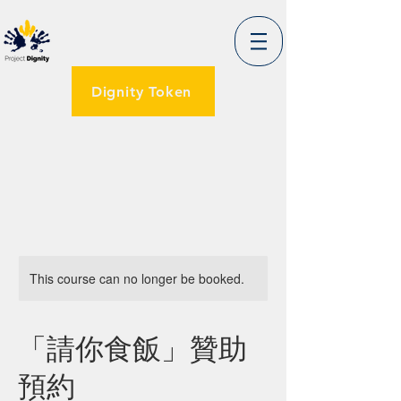
Dignity Token
This course can no longer be booked.
「請你食飯」贊助
預約